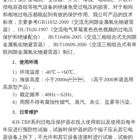
偿电容器组等电气设备的绝缘免受过电压的
损害。对于相间
和相地过电压都能起到有效的保护作用。
我公司产品的技术
标准，主要参考GB11032-2000《交流无间隙金属氧化物避雷
器》、
DL/T620-1997《交流电气草莓黄色色色视频的过电压
保护和绝缘配合》、JB/T10496-2005《交流三相组合
式无间隙
金属氧化物避雷器》、JB/T10609-2006《交流三相组合式有串
联间隙金属氧化物避
雷器》制订。
2、使用环境
1）环境温度：-40℃～+60℃。
2）海拔高度：小于2000m。（高于2000米请选用
高原型产品）。
3）额定频率：48Hz～62Hz。
4）周围不得有腐蚀性烟气、蒸汽、灰尘、盐雾等污染。
3、日常维护
KH-TBP系列过电压保护器在投入使用前以及使用后每半
年应进行预防性试验，试验时保护器的四个端子应从其它电
器设备上拆下，不允许和其它设备连接时进行试验，试验的