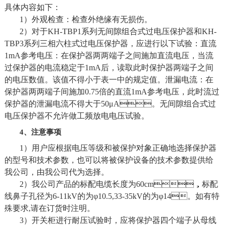
具体内容如下：
1）外观检查：检查外绝缘有无损伤。
2）对于KH-TBP1系列无间隙组合式过电压保护器和KH-
TBP3系列三相六柱式过电压保护器，应进行以下试验：直流
1mA参考电压：在保护器两两端子之间施加直流电压，当流
过保护器的电流稳定于1mA后，读取此时保护器两端子之间
的电压数值。该值不得小于表一
中的规定值。泄漏电流：在
保护器两两端子间施加0.75倍的直流1mA参考电压，此时流过
保护器的泄漏电流不得大于50μA。无间隙组合式过
电压保护器不允许做工频放电电压试验。
4、注意事项
1）用户应根据电压等级和被保护对象正确地选择保护器
的型号和技术参数，也可以
将被保护设备的技术参数提供给
我公司，由我公司代为选择。
2）我公司产品的标配电缆长度为60cm，标配
线鼻子孔径为6-11kV的为φ10.5,33-35kV的为φ14。如有特
殊要求,请在订货时注明。
3）开关柜进行耐压试验时，应将保护器四个端子从母线