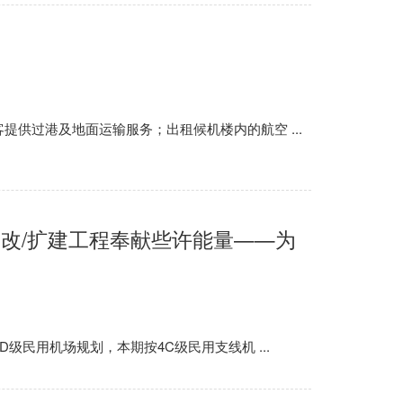
过港及地面运输服务；出租候机楼内的航空 ...
改/扩建工程奉献些许能量——为
民用机场规划，本期按4C级民用支线机 ...